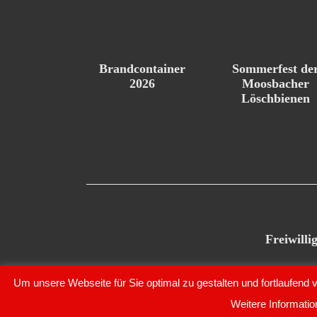
Brandcontainer
Sommerfest de
2026
Moosbacher
Löschbienen
Freiwill
Um unsere Webseite für Sie optimal zu gestalten und fortlaufen
© Copyright 2020 – Freiwillige Feuerwehr Moosbach e.V
Weitere Informatio