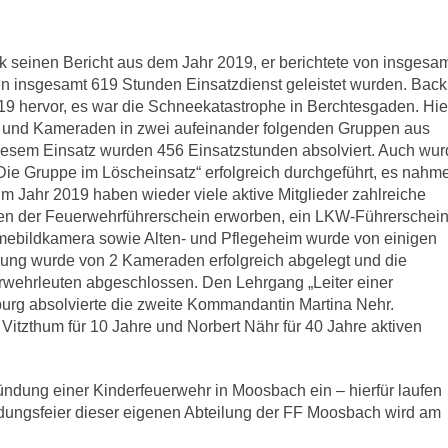
seinen Bericht aus dem Jahr 2019, er berichtete von insgesa
 insgesamt 619 Stunden Einsatzdienst geleistet wurden. Back
19 hervor, es war die Schneekatastrophe in Berchtesgaden. Hie
n und Kameraden in zwei aufeinander folgenden Gruppen aus
diesem Einsatz wurden 456 Einsatzstunden absolviert. Auch wu
Die Gruppe im Löscheinsatz“ erfolgreich durchgeführt, es nahm
Im Jahr 2019 haben wieder viele aktive Mitglieder zahlreiche
n der Feuerwehrführerschein erworben, ein LKW-Führerschei
mebildkamera sowie Alten- und Pflegeheim wurde von einigen
ung wurde von 2 Kameraden erfolgreich abgelegt und die
wehrleuten abgeschlossen. Den Lehrgang „Leiter einer
rg absolvierte die zweite Kommandantin Martina Nehr.
tzthum für 10 Jahre und Norbert Nähr für 40 Jahre aktiven
ründung einer Kinderfeuerwehr in Moosbach ein – hierfür laufen
ündungsfeier dieser eigenen Abteilung der FF Moosbach wird am