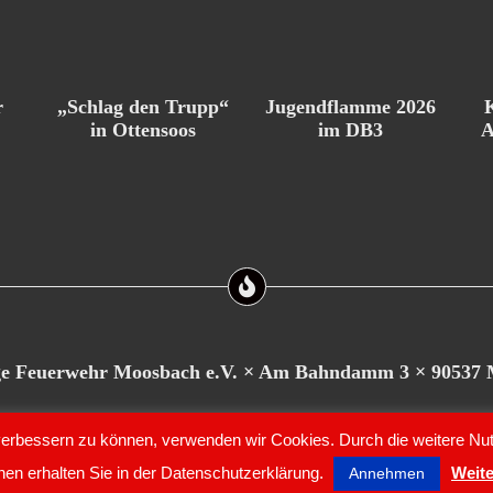
Jugendflamme 2026
r
„Schlag den Trupp“
im DB3
in Ottensoos
A
ige Feuerwehr Moosbach e.V. × Am Bahndamm 3 × 90537
d verbessern zu können, verwenden wir Cookies. Durch die weitere 
. |
Datenschutz
|
Impressum
nen erhalten Sie in der Datenschutzerklärung.
Weite
Annehmen