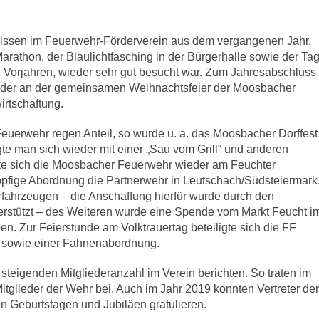
gnissen im Feuerwehr-Förderverein aus dem vergangenen Jahr.
rathon, der Blaulichtfasching in der Bürgerhalle sowie der Ta
n Vorjahren, wieder sehr gut besucht war. Zum Jahresabschluss
ieder an der gemeinsamen Weihnachtsfeier der Moosbacher
irtschaftung.
euerwehr regen Anteil, so wurde u. a. das Moosbacher Dorffest
igte man sich wieder mit einer „Sau vom Grill“ und anderen
gte sich die Moosbacher Feuerwehr wieder am Feuchter
öpfige Abordnung die Partnerwehr in Leutschach/Südsteiermark
ahrzeugen – die Anschaffung hierfür wurde durch den
rstützt – des Weiteren wurde eine Spende vom Markt Feucht i
. Zur Feierstunde am Volktrauertag beteiligte sich die FF
n sowie einer Fahnenabordnung.
steigenden Mitgliederanzahl im Verein berichten. So traten im
tglieder der Wehr bei. Auch im Jahr 2019 konnten Vertreter der
en Geburtstagen und Jubiläen gratulieren.