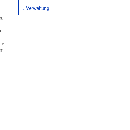
Verwaltung
mt
r
rde
en
n