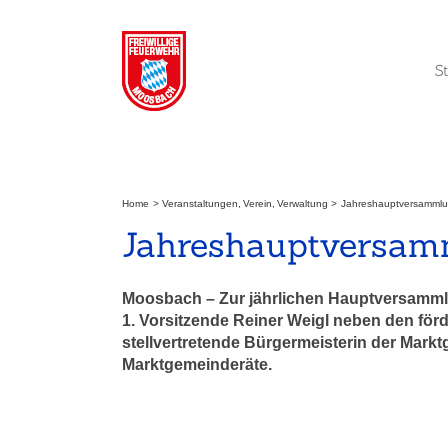
Zum
Inhalt
springen
S
Home
Veranstaltungen
Verein
Verwaltung
Jahres­haupt­versamml
Jahres­haupt­versa
Moosbach – Zur jährlichen Hauptversammlu
1. Vorsitzende Reiner Weigl neben den för
stellvertretende Bürgermeisterin der Mark
Marktgemeinderäte.