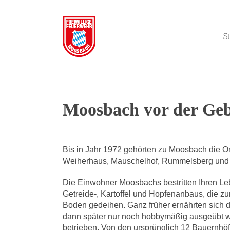
Zum
Inhalt
springen
S
Moosbach vor der Geb
Bis in Jahr 1972 gehörten zu Moosbach die O
Weiherhaus, Mauschelhof, Rummelsberg und
Die Einwohner Moosbachs bestritten Ihren Le
Getreide-, Kartoffel und Hopfenanbaus, die 
Boden gedeihen. Ganz früher ernährten sich 
dann später nur noch hobbymäßig ausgeübt w
betrieben. Von den ursprünglich 12 Bauernhöf