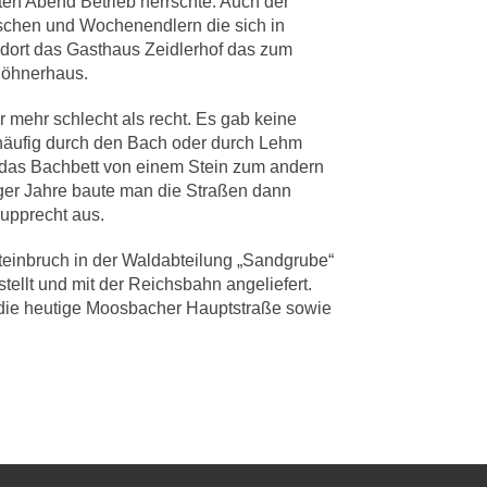
en Abend Betrieb herrschte. Auch der
chen und Wochenendlern die sich in
 dort das Gasthaus Zeidlerhof das zum
elöhnerhaus.
mehr schlecht als recht. Es gab keine
häufig durch den Bach oder durch Lehm
t das Bachbett von einem Stein zum andern
ger Jahre baute man die Straßen dann
Rupprecht aus.
Steinbruch in der Waldabteilung „Sandgrube“
llt und mit der Reichsbahn angeliefert.
die heutige Moosbacher Hauptstraße sowie