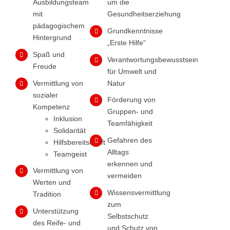
Ausbildungsteam
um die
mit
Gesundheitserziehung
pädagogischem
Grundkenntnisse
Hintergrund
„Erste Hilfe“
Spaß und
Verantwortungsbewusstsein
Freude
für Umwelt und
Vermittlung von
Natur
sozialer
Förderung von
Kompetenz
Gruppen- und
Inklusion
Teamfähigkeit
Solidarität
Gefahren des
Hilfsbereitschaft
Alltags
Teamgeist
erkennen und
Vermittlung von
vermeiden
Werten und
Wissensvermittlung
Tradition
zum
Unterstützung
Selbstschutz
des Reife- und
und Schutz von