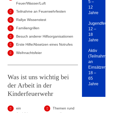
5 –
Feuer/Wasser/Luft
12
Teilnahme an Feuerwehrfesten
Jahre
Rallye Wissenstest
Jugendfeuer
Familiengrillen
12 –
18
Besuch anderer Hilfsorganisationen
Jahre
Erste Hilfe/Absetzen eines Notrufes
Aktiv
Weihnachtsfeier
(Teilnahme
an
Einsätzen)
18 –
Was ist uns wichtig bei
65
der Arbeit in der
Jahre
Kinderfeuerwehr
ein
Themen rund