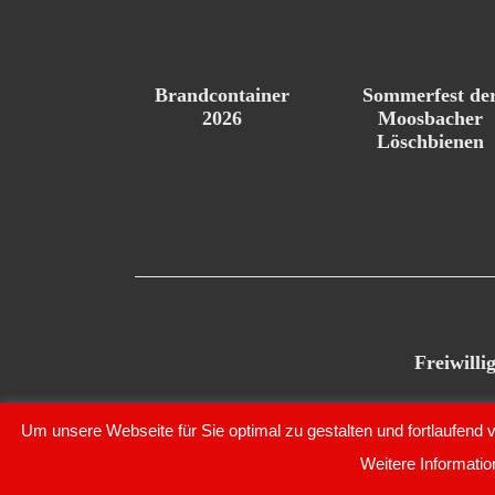
Brandcontainer
Sommerfest de
2026
Moosbacher
Löschbienen
Freiwill
Um unsere Webseite für Sie optimal zu gestalten und fortlaufen
© Copyright 2020 – Freiwillige Feuerwehr Moosbach e.V
Weitere Informatio