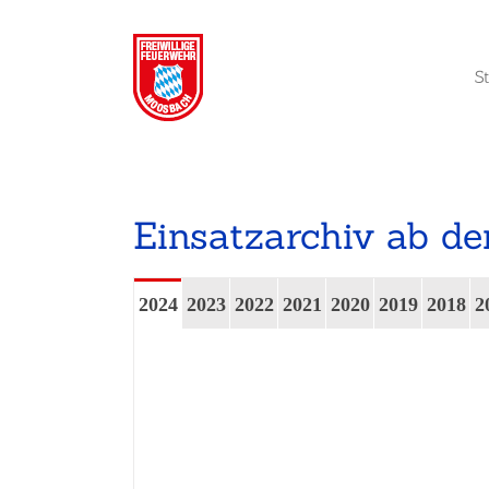
Zum
Inhalt
springen
S
Einsatzarchiv ab d
2024
2023
2022
2021
2020
2019
2018
2