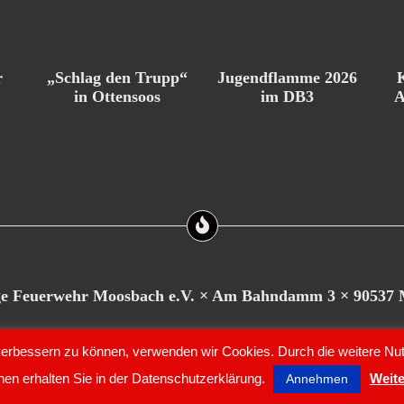
Jugendflamme 2026
r
„Schlag den Trupp“
im DB3
in Ottensoos
A
ige Feuerwehr Moosbach e.V. × Am Bahndamm 3 × 90537
d verbessern zu können, verwenden wir Cookies. Durch die weitere 
. |
Datenschutz
|
Impressum
nen erhalten Sie in der Datenschutzerklärung.
Weite
Annehmen