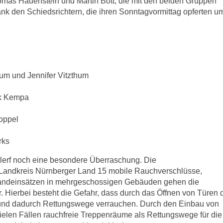
mas Hauenstein und Martin Bott, die mit den beiden Gruppen
nk den Schiedsrichtern, die ihren Sonntagvormittag opferten u
um und Jennifer Vitzthum
ik Kempa
oppel
rks
lerf noch eine besondere Überraschung. Die
andkreis Nürnberger Land 15 mobile Rauchverschlüsse,
randeinsätzen in mehrgeschossigen Gebäuden gehen die
Hierbei besteht die Gefahr, dass durch das Öffnen von Türen 
 und dadurch Rettungswege verrauchen. Durch den Einbau von
ielen Fällen rauchfreie Treppenräume als Rettungswege für die