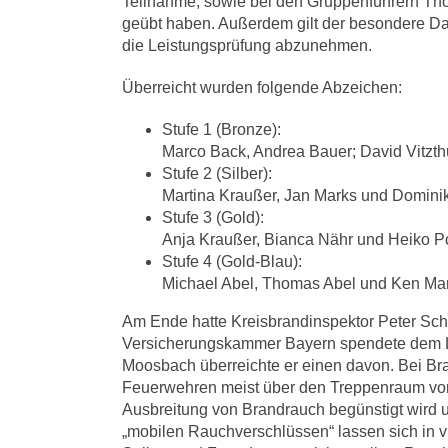
Teilnahme, sowie bei den Gruppenführern Tho
geübt haben. Außerdem gilt der besondere Da
die Leistungsprüfung abzunehmen.
Überreicht wurden folgende Abzeichen:
Stufe 1 (Bronze):
Marco Back, Andrea Bauer; David Vitzth
Stufe 2 (Silber):
Martina Kraußer, Jan Marks und Domin
Stufe 3 (Gold):
Anja Kraußer, Bianca Nähr und Heiko P
Stufe 4 (Gold-Blau):
Michael Abel, Thomas Abel und Ken Ma
Am Ende hatte Kreisbrandinspektor Peter Sch
Versicherungskammer Bayern spendete dem L
Moosbach überreichte er einen davon. Bei B
Feuerwehren meist über den Treppenraum vor. 
Ausbreitung von Brandrauch begünstigt wird
„mobilen Rauchverschlüssen“ lassen sich in v