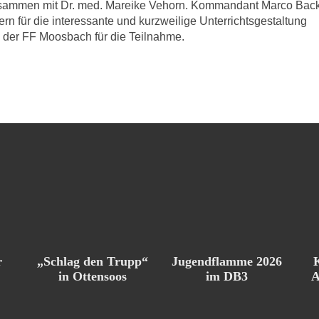
sammen mit Dr. med. Mareike Vehorn. Kommandant Marco Bac
n für die interessante und kurzweilige Unterrichtsgestaltung
der FF Moosbach für die Teilnahme.
Jugendflamme 2026
r
„Schlag den Trupp“
im DB3
in Ottensoos
A