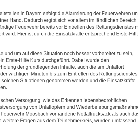
eitstellen in Bayern erfolgt die Alarmierung der Feuerwehren u
iner Hand. Dadurch ergibt sich vor allem im ländlichen Bereich
tändige Feuerwehr bereits vor Eintreffen des Rettungsdienstes m
rt wird. Hier ist durch die Einsatzkräfte entsprechend Erste-Hilf
e und um auf diese Situation noch besser vorbereitet zu sein,
n Erste-Hilfe Kurs durchgeführt. Dabei wurde den
holung der grundlegenden Inhalte, auch die am Unfallort
er wichtigen Minuten bis zum Eintreffen des Rettungsdienstes
or solchen Situationen genommen werden und die Einsatzkräfte
nen.
nischen Versorgung, wie das Erkennen lebensbedrohlichen
e Erstversorgung von Unfallopfern und Wiederbelebungsmaßnahm
er Feuerwehr Moosbach vorhandene Notfallrucksack als auch da
ch weitere Fragen aus dem Teilnehmerkreis, wurden umfassend