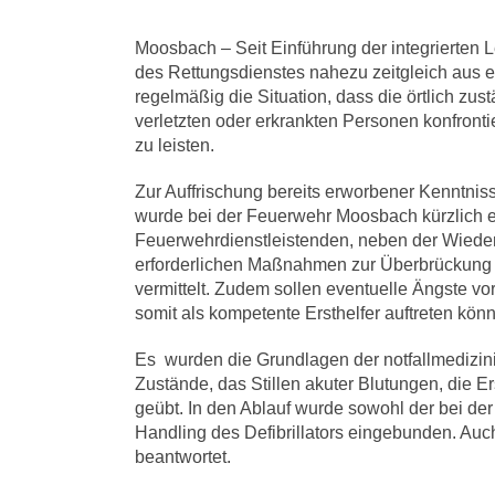
Moosbach – Seit Einführung der integrierten L
des Rettungsdienstes nahezu zeitgleich aus e
regelmäßig die Situation, dass die örtlich zus
verletzten oder erkrankten Personen konfrontie
zu leisten.
Zur Auffrischung bereits erworbener Kenntniss
wurde bei der Feuerwehr Moosbach kürzlich ei
Feuerwehrdienstleistenden, neben der Wieder
erforderlichen Maßnahmen zur Überbrückung d
vermittelt. Zudem sollen eventuelle Ängste v
somit als kompetente Ersthelfer auftreten kön
Es wurden die Grundlagen der notfallmedizi
Zustände, das Stillen akuter Blutungen, di
geübt. In den Ablauf wurde sowohl der bei d
Handling des Defibrillators eingebunden. Au
beantwortet.